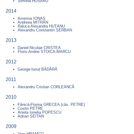
Simona HUSARU
2014
Amenna IONAȘ
Andreea MITRAN
Raluca Alexandra HUȚANU
Alexandru Constantin ȘERBAN
2013
Daniel-Nicolae CRISTEA
Floris-Andrei STOICA-MARCU
2012
George-Ionuț BĂDĂRĂ
2011
Alexandru Cristian CORLEANCĂ
2010
Fănică-Florina GRECEA (căs. PETRE)
Costin PETRE
Aniela Ionelia POPESCU
Adrian ȘEITAN
2009
Vera HRAMCO