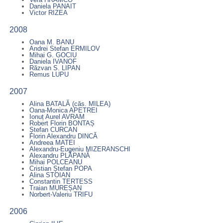
Daniela PANAIT
Victor RIZEA
2008
Oana M. BANU
Andrei Stefan ERMILOV
Mihai G. GOCIU
Daniela IVANOF
Răzvan S. LIPAN
Remus LUPU
2007
Alina BATALĂ (căs. MILEA)
Oana-Monica APETREI
Ionuț Aurel AVRAM
Robert Florin BONTAȘ
Ștefan CURCAN
Florin Alexandru DINCĂ
Andreea MATEI
Alexandru-Eugeniu MIZERANSCHI
Alexandru PLĂPANĂ
Mihai POLCEANU
Cristian Ștefan POPA
Alina STOIAN
Constantin TERTESS
Traian MUREȘAN
Norbert-Valeriu TRIFU
2006