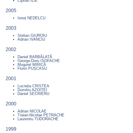
Ciprian ILIE
2005
Ionuț NEDELCU
2003
Stelian GIUROIU
Adrian IVANCIU
2002
Daniel BARBĂLATĂ
George-Doru ISOFACHE
Mugurel MIRICĂ
Florin PUȘCASU
2001
Lucreția CRISTEA
Dumitru AZOIȚEI
Daniel SECRIERU
2000
Adrian NICOLAE
Traian-Nicolae PETRACHE
Laurentiu TUDORACHE
1999