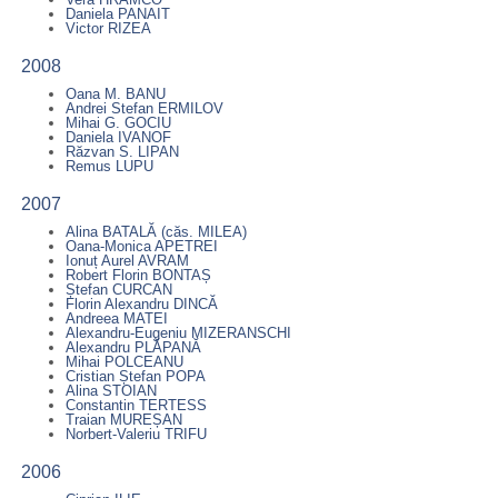
Daniela PANAIT
Victor RIZEA
2008
Oana M. BANU
Andrei Stefan ERMILOV
Mihai G. GOCIU
Daniela IVANOF
Răzvan S. LIPAN
Remus LUPU
2007
Alina BATALĂ (căs. MILEA)
Oana-Monica APETREI
Ionuț Aurel AVRAM
Robert Florin BONTAȘ
Ștefan CURCAN
Florin Alexandru DINCĂ
Andreea MATEI
Alexandru-Eugeniu MIZERANSCHI
Alexandru PLĂPANĂ
Mihai POLCEANU
Cristian Ștefan POPA
Alina STOIAN
Constantin TERTESS
Traian MUREȘAN
Norbert-Valeriu TRIFU
2006