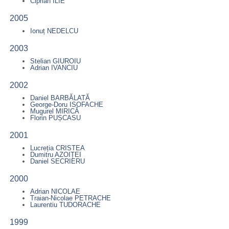
Ciprian ILIE
2005
Ionuț NEDELCU
2003
Stelian GIUROIU
Adrian IVANCIU
2002
Daniel BARBĂLATĂ
George-Doru ISOFACHE
Mugurel MIRICĂ
Florin PUȘCASU
2001
Lucreția CRISTEA
Dumitru AZOIȚEI
Daniel SECRIERU
2000
Adrian NICOLAE
Traian-Nicolae PETRACHE
Laurentiu TUDORACHE
1999