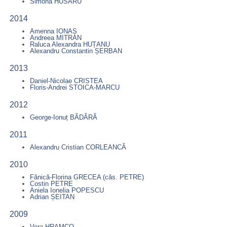
Simona HUSARU
2014
Amenna IONAȘ
Andreea MITRAN
Raluca Alexandra HUȚANU
Alexandru Constantin ȘERBAN
2013
Daniel-Nicolae CRISTEA
Floris-Andrei STOICA-MARCU
2012
George-Ionuț BĂDĂRĂ
2011
Alexandru Cristian CORLEANCĂ
2010
Fănică-Florina GRECEA (căs. PETRE)
Costin PETRE
Aniela Ionelia POPESCU
Adrian ȘEITAN
2009
Vera HRAMCO