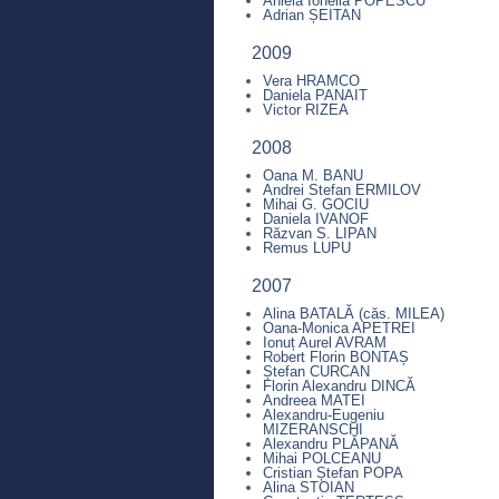
Aniela Ionelia POPESCU
Adrian ȘEITAN
2009
Vera HRAMCO
Daniela PANAIT
Victor RIZEA
2008
Oana M. BANU
Andrei Stefan ERMILOV
Mihai G. GOCIU
Daniela IVANOF
Răzvan S. LIPAN
Remus LUPU
2007
Alina BATALĂ (căs. MILEA)
Oana-Monica APETREI
Ionuț Aurel AVRAM
Robert Florin BONTAȘ
Ștefan CURCAN
Florin Alexandru DINCĂ
Andreea MATEI
Alexandru-Eugeniu
MIZERANSCHI
Alexandru PLĂPANĂ
Mihai POLCEANU
Cristian Ștefan POPA
Alina STOIAN