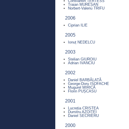
Constantin TERTESS
Traian MUREȘAN
Norbert-Valeriu TRIFU
2006
Ciprian ILIE
2005
Ionuț NEDELCU
2003
Stelian GIUROIU
Adrian IVANCIU
2002
Daniel BARBĂLATĂ
George-Doru ISOFACHE
Mugurel MIRICĂ
Florin PUȘCASU
2001
Lucreția CRISTEA
Dumitru AZOIȚEI
Daniel SECRIERU
2000