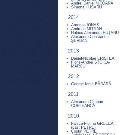
Andrei Daniel NICOARĂ
Simona HUSARU
2014
Amenna IONAȘ
Andreea MITRAN
Raluca Alexandra HUȚANU
Alexandru Constantin
ȘERBAN
2013
Daniel-Nicolae CRISTEA
Floris-Andrei STOICA-
MARCU
2012
George-Ionuț BĂDĂRĂ
2011
Alexandru Cristian
CORLEANCĂ
2010
Fănică-Florina GRECEA
(căs. PETRE)
Costin PETRE