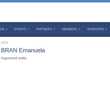
»
»
»
»
»
ION
EVENTS
PARTNERS
MEMBERS
SPONSORS
2018
BRAN Emanuela
Augmented reality