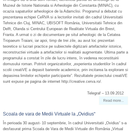
Muzeul de Istorie Nationala si Arheologie din Constanta (MINAC), cu
ocazia sapaturilor arheologice de la Adamclisi. Programul a debutat cu
prezentarea echipei CeRVA si a lectorilor invitati din cadrul Universitatii
Tehnice din Cluj, MINAC, UBISOFT România, Universitatii Tehnice din
Delft, Olanda si Centrului European de Realitate Virtuala din Brest,
Franta. A urmat o zi de documentare pe situl arheologic de la Cetatea
Tropaeum Traiani, iar apoi, timp de trei zile, au avut loc prezentari
teoretice si lucrari practice pe subiectele digitizarii artefactelor istorice,
reconstructiei virtuale a artefactelor si realitatii augmentate. Ultima parte a
programului a constat în zile de lucru intens, în vederea reconstituirii
domusului roman. Potrivit organizatorilor, „experienta studentilor în cadrul
scolii creatiVE a depasit barierele academice, prin incitarea la explorare si
depasirea limitelor echipelor participante”. Rezultatele proiectului creatiVE
sunt expuse pe pagina de internet http://creative.cerva.ro/.
Telegraf – 13.09.2012
Read more...
Scoala de vara de Medii Virtuale la „Ovidius“
În perioada 30 august- 10 septembrie, în cadrul Universitatii „Ovidius“ s-a
desfasurat prima Scoala de Vara de Medii Virtuale din România „Virtual