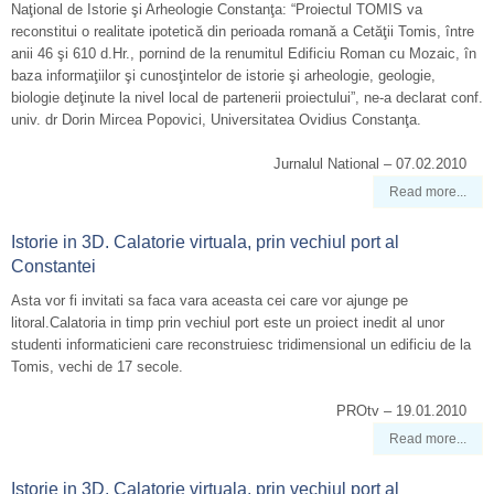
Naţional de Istorie şi Arheologie Constanţa: “Proiectul TOMIS va
reconstitui o realitate ipotetică din perioada romană a Cetăţii Tomis, între
anii 46 şi 610 d.Hr., pornind de la renumitul Edificiu Roman cu Mozaic, în
baza informaţiilor şi cunosţintelor de istorie şi arheologie, geologie,
biologie deţinute la nivel local de partenerii proiectului”, ne-a declarat conf.
univ. dr Dorin Mircea Popovici, Universitatea Ovidius Constanţa.
Jurnalul National – 07.02.2010
Read more...
Istorie in 3D. Calatorie virtuala, prin vechiul port al
Constantei
Asta vor fi invitati sa faca vara aceasta cei care vor ajunge pe
litoral.Calatoria in timp prin vechiul port este un proiect inedit al unor
studenti informaticieni care reconstruiesc tridimensional un edificiu de la
Tomis, vechi de 17 secole.
PROtv – 19.01.2010
Read more...
Istorie in 3D. Calatorie virtuala, prin vechiul port al