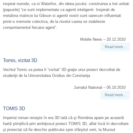
inspirat numele, ca si Waterfox, din ideea jocului: construirea a trei unitati
(papusile) “ce sunt implementate ca agenti inteligenti. Inspirati de
metafora matricei lui Gibson si agentii nostri sunt oarecum influentati
printr-o memorie colectiva, de la nivelul careia se stabileste
comportamentul fiecarui agent”.
Mobile News – 20.12.2010
Read more...
Tomis, vizitat 3D
Vechiul Tomis va putea fi “vizitat” 3D graţie unui proiect dezvoltat de
studenţii de la Universitatea Ovidius din Constanţa.
Jurnalul National – 05.10.2010
Read more...
TOMIS 3D
Imperiul roman renaşte în era 3D Iată că şi România apare pe această
hartă ştiinţifică prin ambiţiosul proiect TOMIS 3D, aflat încă în dezvoltare
şi proiectat să fie deschis publicului spre sfârşitul verii, la Muzeul