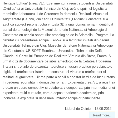
Heritage Edition“ (creatiVE). Evenimentul a reunit studenti ai Universitatii
„Ovidius“ si ai Universitatii Tehnice din Cluj, având sprijinul logistic al
membrilor Laboratorului de Cercetare în domeniul Realitatii Virtuale si
Augmentate (CeRVA) din cadrul Universitatii „Ovidius“ Constanta si a
avut ca subiect reconstructia virtuala 3D a unui domus roman, identificat
partial de arheologii de la Muzeul de Istorie Nationala si Arheologie din
Constanta cu ocazia sapaturilor arheologice de la Adamclisi. Programul a
debutat cu prezentarea echipei CeRVA si a lectorilor invitati din cadrul
Universitatii Tehnice din Cluj, Muzeului de Istorie Nationala si Arheologie
din Constanta, UBISOFT România, Universitatii Tehnice din Delft,
Olanda, si Centrului European de Realitate Virtuala din Brest, Franta. A
urmat o zi de documentare pe sit-ul arheologic de la Cetatea Tropaeum
Traiani si trei zile de prezentari teoretice si lucrari practice pe subiectele
digitizarii artefactelor istorice, reconstructiei virtuale a artefactelor si
realitatii augmentate. Ultima parte a scolii a constat în zile de lucru intens
în vederea reconstituirii domusului roman. Experienta creatiVE a reusit sa
creeze un cadru competitiv si colaborativ deopotriva, prin intermediul unei
experiente multi-culturale, care a depasit barierele academice, prin
incitarea la explorare si depasirea limitelor echipelor participante.
Liderul de Opinie – 12.09.2012
Read more...