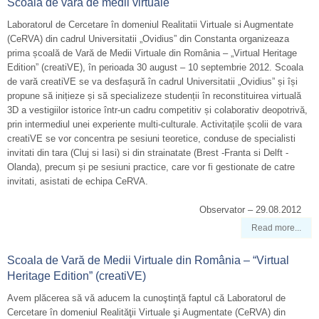
Scoala de vara de medii virtuale
Laboratorul de Cercetare în domeniul Realitatii Virtuale si Augmentate
(CeRVA) din cadrul Universitatii „Ovidius” din Constanta organizeaza
prima școală de Vară de Medii Virtuale din România – „Virtual Heritage
Edition” (creatiVE), în perioada 30 august – 10 septembrie 2012. Scoala
de vară creatiVE se va desfașură în cadrul Universitatii „Ovidius” și își
propune să inițieze și să specializeze studenții în reconstituirea virtuală
3D a vestigiilor istorice într-un cadru competitiv și colaborativ deopotrivă,
prin intermediul unei experiente multi-culturale. Activitațile școlii de vara
creatiVE se vor concentra pe sesiuni teoretice, conduse de specialisti
invitati din tara (Cluj si Iasi) si din strainatate (Brest -Franta si Delft -
Olanda), precum și pe sesiuni practice, care vor fi gestionate de catre
invitati, asistati de echipa CeRVA.
Observator – 29.08.2012
Read more...
Scoala de Vară de Medii Virtuale din România – “Virtual
Heritage Edition” (creatiVE)
Avem plăcerea să vă aducem la cunoştinţă faptul că Laboratorul de
Cercetare în domeniul Realităţii Virtuale şi Augmentate (CeRVA) din