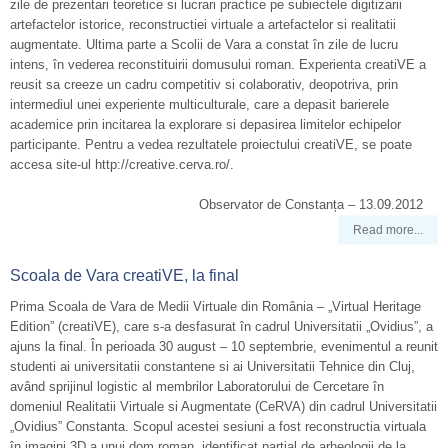
zile de prezentari teoretice si lucrari practice pe subiectele digitizarii
artefactelor istorice, reconstructiei virtuale a artefactelor si realitatii
augmentate. Ultima parte a Scolii de Vara a constat în zile de lucru
intens, în vederea reconstituirii domusului roman. Experienta creatiVE a
reusit sa creeze un cadru competitiv si colaborativ, deopotriva, prin
intermediul unei experiente multiculturale, care a depasit barierele
academice prin incitarea la explorare si depasirea limitelor echipelor
participante. Pentru a vedea rezultatele proiectului creatiVE, se poate
accesa site-ul http://creative.cerva.ro/.
Observator de Constanța – 13.09.2012
Read more...
Scoala de Vara creatiVE, la final
Prima Scoala de Vara de Medii Virtuale din România – „Virtual Heritage
Edition” (creatiVE), care s-a desfasurat în cadrul Universitatii „Ovidius”, a
ajuns la final. În perioada 30 august – 10 septembrie, evenimentul a reunit
studenti ai universitatii constantene si ai Universitatii Tehnice din Cluj,
având sprijinul logistic al membrilor Laboratorului de Cercetare în
domeniul Realitatii Virtuale si Augmentate (CeRVA) din cadrul Universitatii
„Ovidius” Constanta. Scopul acestei sesiuni a fost reconstructia virtuala
în imagini 3D a unui dom roman, identificat partial de arheologii de la