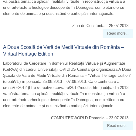
va păstra tematica aplicării realității virtuale în reconstrucția virtuală a
unor artefacte arheologice descoperite în Dobrogea, completând-o cu
elemente de animatie și deschizând-o participării internaționale.
Ziua de Constanta – 25.07.2013
Read more...
A Doua Școală de Vară de Medii Virtuale din România –
Virtual Heritage Edition
Laboratorul de Cercetare în domeniul Realităţii Virtuale şi Augmentate
(CeRVA) din cadrul Universităţii OVIDIUS Constanţa organizează A Doua
Școală de Vară de Medii Virtuale din România – “Virtual Heritage Edition”
(creatiVE) în perioada 25.08.2013 – 07.09.2013. Ca o continuare a
creatiVE2012 (http://creative.cerva.ro/2012/results.html) ediția din 2013
va păstra tematica aplicării realității virtuale în reconstrucția virtuală a
unor artefacte arheologice descoperite în Dobrogea, completând-o cu
elemente de animatie și deschizând-o participării internaționale.
COMPUTERWORLD Romania – 23.07.2013
Read more...