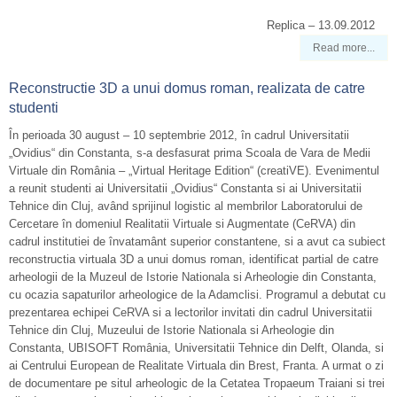
Replica – 13.09.2012
Read more...
Reconstructie 3D a unui domus roman, realizata de catre
studenti
În perioada 30 august – 10 septembrie 2012, în cadrul Universitatii
„Ovidius“ din Constanta, s-a desfasurat prima Scoala de Vara de Medii
Virtuale din România – „Virtual Heritage Edition“ (creatiVE). Evenimentul
a reunit studenti ai Universitatii „Ovidius“ Constanta si ai Universitatii
Tehnice din Cluj, având sprijinul logistic al membrilor Laboratorului de
Cercetare în domeniul Realitatii Virtuale si Augmentate (CeRVA) din
cadrul institutiei de învatamânt superior constantene, si a avut ca subiect
reconstructia virtuala 3D a unui domus roman, identificat partial de catre
arheologii de la Muzeul de Istorie Nationala si Arheologie din Constanta,
cu ocazia sapaturilor arheologice de la Adamclisi. Programul a debutat cu
prezentarea echipei CeRVA si a lectorilor invitati din cadrul Universitatii
Tehnice din Cluj, Muzeului de Istorie Nationala si Arheologie din
Constanta, UBISOFT România, Universitatii Tehnice din Delft, Olanda, si
ai Centrului European de Realitate Virtuala din Brest, Franta. A urmat o zi
de documentare pe situl arheologic de la Cetatea Tropaeum Traiani si trei