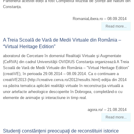
Partenerul acestei ediții a fost Complexul Muzeal de Științe ale Naturii din
Constanța.
RomaniaLibera.ro – 08.09.2014
Read more...
A Treia Scoală de Vară de Medii Virtuale din România –
“Virtual Heritage Edition”
aboratorul de Cercetare în domeniul Realitaţii Virtuale şi Augmentate
(CeRVA) din cadrul Universităţii OVIDIUS Constanţa organizează A Treia
Scoală de Vară de Medii Virtuale din România – “Virtual Heritage Edition”
(creatiVE), în perioada 29.08.2014 – 08.09.2014. Ca o continuare a
creatiVE2013 (http://creative.cerva.ro/2012/results.html) ediţia din 2014
va păstra tematica aplicării realităţii virtuale în reconstrucţia virtuală a
unor artefacte arheologice descoperite în Dobrogea, completând-o cu
elemente de animaţie şi interactiune in timp real.
agora.ro/ – 21.08.2014
Read more...
Studenţi constănţeni preocupaţi de reconstituiri istorice