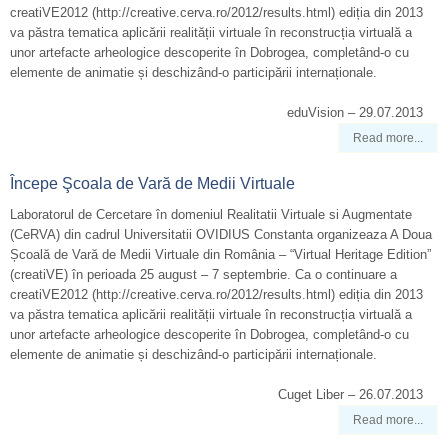
creatiVE2012 (http://creative.cerva.ro/2012/results.html) ediția din 2013
va păstra tematica aplicării realității virtuale în reconstrucția virtuală a
unor artefacte arheologice descoperite în Dobrogea, completând-o cu
elemente de animatie și deschizând-o participării internaționale.
eduVision – 29.07.2013
Read more...
Începe Şcoala de Vară de Medii Virtuale
Laboratorul de Cercetare în domeniul Realitatii Virtuale si Augmentate
(CeRVA) din cadrul Universitatii OVIDIUS Constanta organizeaza A Doua
Școală de Vară de Medii Virtuale din România – “Virtual Heritage Edition”
(creatiVE) în perioada 25 august – 7 septembrie. Ca o continuare a
creatiVE2012 (http://creative.cerva.ro/2012/results.html) ediția din 2013
va păstra tematica aplicării realității virtuale în reconstrucția virtuală a
unor artefacte arheologice descoperite în Dobrogea, completând-o cu
elemente de animatie și deschizând-o participării internaționale.
Cuget Liber – 26.07.2013
Read more...