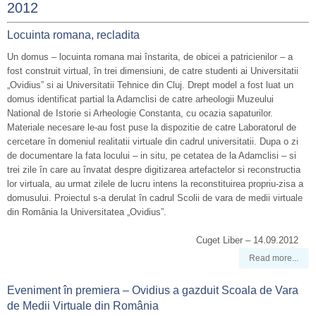
2012
Locuinta romana, recladita
Un domus – locuinta romana mai înstarita, de obicei a patricienilor – a
fost construit virtual, în trei dimensiuni, de catre studenti ai Universitatii
„Ovidius” si ai Universitatii Tehnice din Cluj. Drept model a fost luat un
domus identificat partial la Adamclisi de catre arheologii Muzeului
National de Istorie si Arheologie Constanta, cu ocazia sapaturilor.
Materiale necesare le-au fost puse la dispozitie de catre Laboratorul de
cercetare în domeniul realitatii virtuale din cadrul universitatii. Dupa o zi
de documentare la fata locului – in situ, pe cetatea de la Adamclisi – si
trei zile în care au învatat despre digitizarea artefactelor si reconstructia
lor virtuala, au urmat zilele de lucru intens la reconstituirea propriu-zisa a
domusului. Proiectul s-a derulat în cadrul Scolii de vara de medii virtuale
din România la Universitatea „Ovidius”.
Cuget Liber – 14.09.2012
Read more...
Eveniment în premiera – Ovidius a gazduit Scoala de Vara
de Medii Virtuale din România