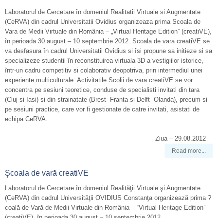
Laboratorul de Cercetare în domeniul Realitatii Virtuale si Augmentate
(CeRVA) din cadrul Universitatii Ovidius organizeaza prima Scoala de
Vara de Medii Virtuale din România – „Virtual Heritage Edition” (creatiVE),
în perioada 30 august – 10 septembrie 2012. Scoala de vara creatiVE se
va desfasura în cadrul Universitatii Ovidius si îsi propune sa initieze si sa
specializeze studentii în reconstituirea virtuala 3D a vestigiilor istorice,
într-un cadru competitiv si colaborativ deopotriva, prin intermediul unei
experiente multiculturale. Activitatile Scolii de vara creatiVE se vor
concentra pe sesiuni teoretice, conduse de specialisti invitati din tara
(Cluj si Iasi) si din strainatate (Brest -Franta si Delft -Olanda), precum si
pe sesiuni practice, care vor fi gestionate de catre invitati, asistati de
echipa CeRVA.
Ziua – 29.08.2012
Read more...
Şcoala de vară creatiVE
Laboratorul de Cercetare în domeniul Realităţii Virtuale şi Augmentate
(CeRVA) din cadrul Universităţii OVIDIUS Constanţa organizează prima ?
coală de Vară de Medii Virtuale din România – “Virtual Heritage Edition”
(creatiVE), în perioada 30 august – 10 septembrie 2012.