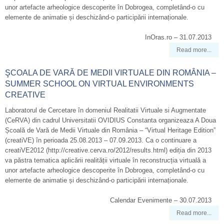
unor artefacte arheologice descoperite în Dobrogea, completând-o cu
elemente de animatie și deschizând-o participării internaționale.
InOras.ro – 31.07.2013
Read more...
ŞCOALA DE VARĂ DE MEDII VIRTUALE DIN ROMÂNIA –
SUMMER SCHOOL ON VIRTUAL ENVIRONMENTS
CREATIVE
Laboratorul de Cercetare în domeniul Realitatii Virtuale si Augmentate
(CeRVA) din cadrul Universitatii OVIDIUS Constanta organizeaza A Doua
Școală de Vară de Medii Virtuale din România – “Virtual Heritage Edition”
(creatiVE) în perioada 25.08.2013 – 07.09.2013. Ca o continuare a
creatiVE2012 (http://creative.cerva.ro/2012/results.html) ediția din 2013
va păstra tematica aplicării realității virtuale în reconstrucția virtuală a
unor artefacte arheologice descoperite în Dobrogea, completând-o cu
elemente de animatie și deschizând-o participării internaționale.
Calendar Evenimente – 30.07.2013
Read more...