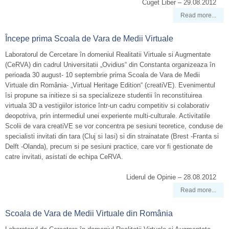
Cuget Liber – 29.08.2012
Read more...
Începe prima Scoala de Vara de Medii Virtuale
Laboratorul de Cercetare în domeniul Realitatii Virtuale si Augmentate
(CeRVA) din cadrul Universitatii „Ovidius“ din Constanta organizeaza în
perioada 30 august- 10 septembrie prima Scoala de Vara de Medii
Virtuale din România- „Virtual Heritage Edition“ (creatiVE). Evenimentul
îsi propune sa initieze si sa specializeze studentii în reconstituirea
virtuala 3D a vestigiilor istorice într-un cadru competitiv si colaborativ
deopotriva, prin intermediul unei experiente multi-culturale. Activitatile
Scolii de vara creatiVE se vor concentra pe sesiuni teoretice, conduse de
specialisti invitati din tara (Cluj si Iasi) si din strainatate (Brest -Franta si
Delft -Olanda), precum si pe sesiuni practice, care vor fi gestionate de
catre invitati, asistati de echipa CeRVA.
Liderul de Opinie – 28.08.2012
Read more...
Scoala de Vara de Medii Virtuale din România