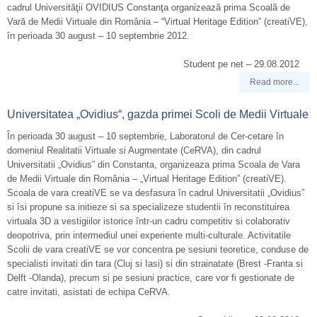
cadrul Universităţii OVIDIUS Constanţa organizează prima Scoală de
Vară de Medii Virtuale din România – “Virtual Heritage Edition” (creatiVE),
în perioada 30 august – 10 septembrie 2012.
Student pe net – 29.08.2012
Read more...
Universitatea „Ovidius“, gazda primei Scoli de Medii Virtuale
În perioada 30 august – 10 septembrie, Laboratorul de Cer-cetare în
domeniul Realitatii Virtuale si Augmentate (CeRVA), din cadrul
Universitatii „Ovidius” din Constanta, organizeaza prima Scoala de Vara
de Medii Virtuale din România – „Virtual Heritage Edition” (creatiVE).
Scoala de vara creatiVE se va desfasura în cadrul Universitatii „Ovidius”
si îsi propune sa initieze si sa specializeze studentii în reconstituirea
virtuala 3D a vestigiilor istorice într-un cadru competitiv si colaborativ
deopotriva, prin intermediul unei experiente multi-culturale. Activitatile
Scolii de vara creatiVE se vor concentra pe sesiuni teoretice, conduse de
specialisti invitati din tara (Cluj si Iasi) si din strainatate (Brest -Franta si
Delft -Olanda), precum si pe sesiuni practice, care vor fi gestionate de
catre invitati, asistati de echipa CeRVA.