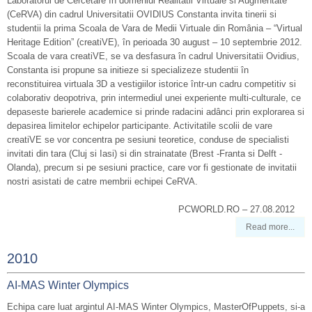
Laboratorul de Cercetare în domeniul Realitatii Virtuale si Augmentate
(CeRVA) din cadrul Universitatii OVIDIUS Constanta invita tinerii si
studentii la prima Scoala de Vara de Medii Virtuale din România – “Virtual
Heritage Edition” (creatiVE), în perioada 30 august – 10 septembrie 2012.
Scoala de vara creatiVE, se va desfasura în cadrul Universitatii Ovidius,
Constanta isi propune sa initieze si specializeze studentii în
reconstituirea virtuala 3D a vestigiilor istorice într-un cadru competitiv si
colaborativ deopotriva, prin intermediul unei experiente multi-culturale, ce
depaseste barierele academice si prinde radacini adânci prin explorarea si
depasirea limitelor echipelor participante. Activitatile scolii de vare
creatiVE se vor concentra pe sesiuni teoretice, conduse de specialisti
invitati din tara (Cluj si Iasi) si din strainatate (Brest -Franta si Delft -
Olanda), precum si pe sesiuni practice, care vor fi gestionate de invitatii
nostri asistati de catre membrii echipei CeRVA.
PCWORLD.RO – 27.08.2012
Read more...
2010
AI-MAS Winter Olympics
Echipa care luat argintul AI-MAS Winter Olympics, MasterOfPuppets, si-a