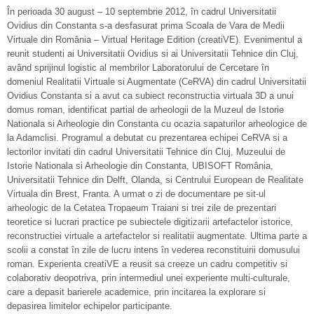
În perioada 30 august – 10 septembrie 2012, în cadrul Universitatii
Ovidius din Constanta s-a desfasurat prima Scoala de Vara de Medii
Virtuale din România – Virtual Heritage Edition (creatiVE). Evenimentul a
reunit studenti ai Universitatii Ovidius si ai Universitatii Tehnice din Cluj,
având sprijinul logistic al membrilor Laboratorului de Cercetare în
domeniul Realitatii Virtuale si Augmentate (CeRVA) din cadrul Universitatii
Ovidius Constanta si a avut ca subiect reconstructia virtuala 3D a unui
domus roman, identificat partial de arheologii de la Muzeul de Istorie
Nationala si Arheologie din Constanta cu ocazia sapaturilor arheologice de
la Adamclisi. Programul a debutat cu prezentarea echipei CeRVA si a
lectorilor invitati din cadrul Universitatii Tehnice din Cluj, Muzeului de
Istorie Nationala si Arheologie din Constanta, UBISOFT România,
Universitatii Tehnice din Delft, Olanda, si Centrului European de Realitate
Virtuala din Brest, Franta. A urmat o zi de documentare pe sit-ul
arheologic de la Cetatea Tropaeum Traiani si trei zile de prezentari
teoretice si lucrari practice pe subiectele digitizarii artefactelor istorice,
reconstructiei virtuale a artefactelor si realitatii augmentate. Ultima parte a
scolii a constat în zile de lucru intens în vederea reconstituirii domusului
roman. Experienta creatiVE a reusit sa creeze un cadru competitiv si
colaborativ deopotriva, prin intermediul unei experiente multi-culturale,
care a depasit barierele academice, prin incitarea la explorare si
depasirea limitelor echipelor participante.