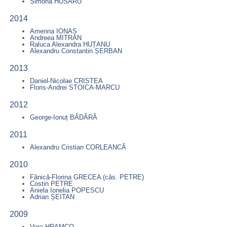
Simona HUSARU
2014
Amenna IONAȘ
Andreea MITRAN
Raluca Alexandra HUȚANU
Alexandru Constantin ȘERBAN
2013
Daniel-Nicolae CRISTEA
Floris-Andrei STOICA-MARCU
2012
George-Ionuț BĂDĂRĂ
2011
Alexandru Cristian CORLEANCĂ
2010
Fănică-Florina GRECEA (căs. PETRE)
Costin PETRE
Aniela Ionelia POPESCU
Adrian ȘEITAN
2009
Vera HRAMCO