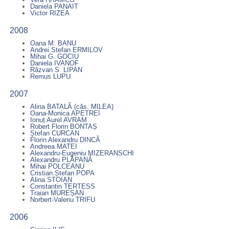
Daniela PANAIT
Victor RIZEA
2008
Oana M. BANU
Andrei Stefan ERMILOV
Mihai G. GOCIU
Daniela IVANOF
Răzvan S. LIPAN
Remus LUPU
2007
Alina BATALĂ (căs. MILEA)
Oana-Monica APETREI
Ionuț Aurel AVRAM
Robert Florin BONTAȘ
Ștefan CURCAN
Florin Alexandru DINCĂ
Andreea MATEI
Alexandru-Eugeniu MIZERANSCHI
Alexandru PLĂPANĂ
Mihai POLCEANU
Cristian Ștefan POPA
Alina STOIAN
Constantin TERTESS
Traian MUREȘAN
Norbert-Valeriu TRIFU
2006