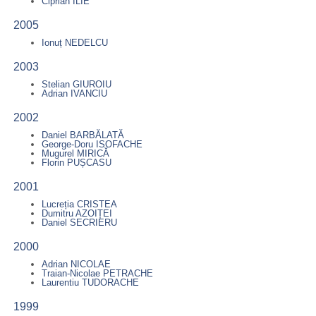
Ciprian ILIE
2005
Ionuț NEDELCU
2003
Stelian GIUROIU
Adrian IVANCIU
2002
Daniel BARBĂLATĂ
George-Doru ISOFACHE
Mugurel MIRICĂ
Florin PUȘCASU
2001
Lucreția CRISTEA
Dumitru AZOIȚEI
Daniel SECRIERU
2000
Adrian NICOLAE
Traian-Nicolae PETRACHE
Laurentiu TUDORACHE
1999