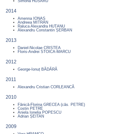
Simona HUSARU
2014
Amenna IONAȘ
Andreea MITRAN
Raluca Alexandra HUȚANU
Alexandru Constantin ȘERBAN
2013
Daniel-Nicolae CRISTEA
Floris-Andrei STOICA-MARCU
2012
George-Ionuț BĂDĂRĂ
2011
Alexandru Cristian CORLEANCĂ
2010
Fănică-Florina GRECEA (căs. PETRE)
Costin PETRE
Aniela Ionelia POPESCU
Adrian ȘEITAN
2009
Vera HRAMCO