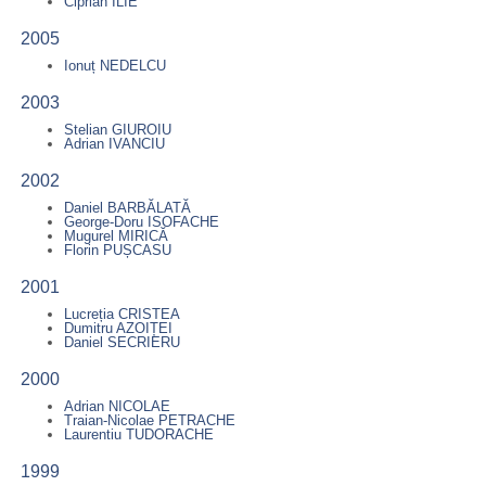
Ciprian ILIE
2005
Ionuț NEDELCU
2003
Stelian GIUROIU
Adrian IVANCIU
2002
Daniel BARBĂLATĂ
George-Doru ISOFACHE
Mugurel MIRICĂ
Florin PUȘCASU
2001
Lucreția CRISTEA
Dumitru AZOIȚEI
Daniel SECRIERU
2000
Adrian NICOLAE
Traian-Nicolae PETRACHE
Laurentiu TUDORACHE
1999