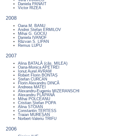
Daniela PANAIT
Victor RIZEA
2008
Oana M. BANU
Andrei Stefan ERMILOV
Mihai G. GOCIU
Daniela IVANOF
Răzvan S. LIPAN
Remus LUPU
2007
Alina BATALĂ (căs. MILEA)
Oana-Monica APETREI
Ionuț Aurel AVRAM
Robert Florin BONTAȘ
Ștefan CURCAN
Florin Alexandru DINCĂ
Andreea MATEI
Alexandru-Eugeniu MIZERANSCHI
Alexandru PLĂPANĂ
Mihai POLCEANU
Cristian Ștefan POPA
Alina STOIAN
Constantin TERTESS
Traian MUREȘAN
Norbert-Valeriu TRIFU
2006