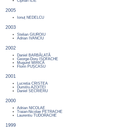
Ciprian ILIE
2005
Ionuț NEDELCU
2003
Stelian GIUROIU
Adrian IVANCIU
2002
Daniel BARBĂLATĂ
George-Doru ISOFACHE
Mugurel MIRICĂ
Florin PUȘCASU
2001
Lucreția CRISTEA
Dumitru AZOIȚEI
Daniel SECRIERU
2000
Adrian NICOLAE
Traian-Nicolae PETRACHE
Laurentiu TUDORACHE
1999