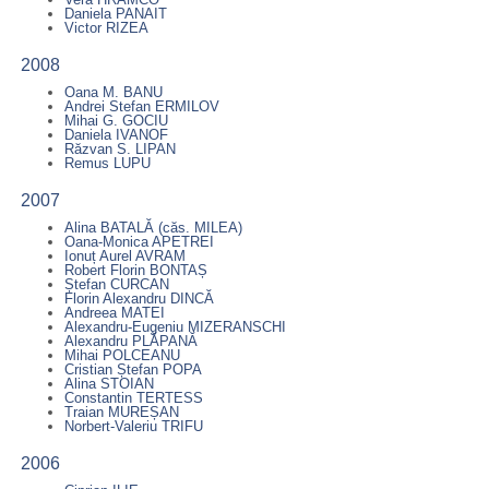
Daniela PANAIT
Victor RIZEA
2008
Oana M. BANU
Andrei Stefan ERMILOV
Mihai G. GOCIU
Daniela IVANOF
Răzvan S. LIPAN
Remus LUPU
2007
Alina BATALĂ (căs. MILEA)
Oana-Monica APETREI
Ionuț Aurel AVRAM
Robert Florin BONTAȘ
Ștefan CURCAN
Florin Alexandru DINCĂ
Andreea MATEI
Alexandru-Eugeniu MIZERANSCHI
Alexandru PLĂPANĂ
Mihai POLCEANU
Cristian Ștefan POPA
Alina STOIAN
Constantin TERTESS
Traian MUREȘAN
Norbert-Valeriu TRIFU
2006