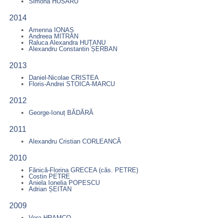
Simona HUSARU
2014
Amenna IONAȘ
Andreea MITRAN
Raluca Alexandra HUȚANU
Alexandru Constantin ȘERBAN
2013
Daniel-Nicolae CRISTEA
Floris-Andrei STOICA-MARCU
2012
George-Ionuț BĂDĂRĂ
2011
Alexandru Cristian CORLEANCĂ
2010
Fănică-Florina GRECEA (căs. PETRE)
Costin PETRE
Aniela Ionelia POPESCU
Adrian ȘEITAN
2009
Vera HRAMCO