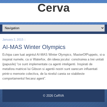
Cerva
January 2, 2015
AI-MAS Winter Olympics
Echipa care luat argintul AI-MAS Winter Olympics, MasterOfPuppets, si-a
inspirat numele, ca si Waterfox, din ideea jocului: construirea a trei unitati
(papusile) “ce sunt implementate ca agenti inteligenti. Inspirati de
metafora matricei lui Gibson si agentii nostri sunt oarecum influentati
printr-o memorie colectiva, de la nivelul careia se stabileste
comportamentul fiecarui agent”.
© 2026
CeRVA